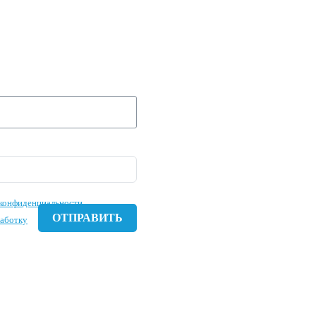
 ЗАЯВКУ И МЫ
 ВАШУ
Е ЗАВТРА!
конфиденциальности
работку